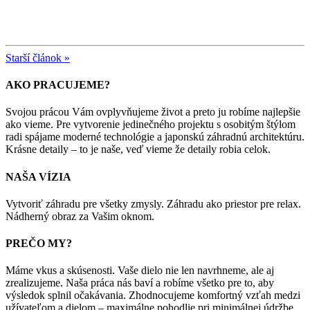
Starší článok »
AKO PRACUJEME?
Svojou prácou Vám ovplyvňujeme život a preto ju robíme najlepšie
ako vieme. Pre vytvorenie jedinečného projektu s osobitým štýlom
radi spájame moderné technológie a japonskú záhradnú architektúru.
Krásne detaily – to je naše, veď vieme že detaily robia celok.
NAŠA VÍZIA
Vytvoriť záhradu pre všetky zmysly. Záhradu ako priestor pre relax.
Nádherný obraz za Vašim oknom.
PREČO MY?
Máme vkus a skúsenosti. Vaše dielo nie len navrhneme, ale aj
zrealizujeme. Naša práca nás baví a robíme všetko pre to, aby
výsledok splnil očakávania. Zhodnocujeme komfortný vzťah medzi
užívateľom a dielom – maximálne pohodlie pri minimálnej údržbe.