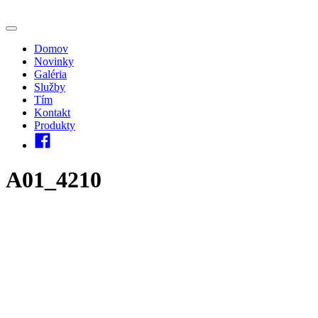
Domov
Novinky
Galéria
Služby
Tím
Kontakt
Produkty
A01_4210