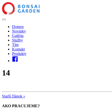
Domov
Novinky
Galéria
Služby
Tím
Kontakt
Produkty
14
Starší článok »
AKO PRACUJEME?