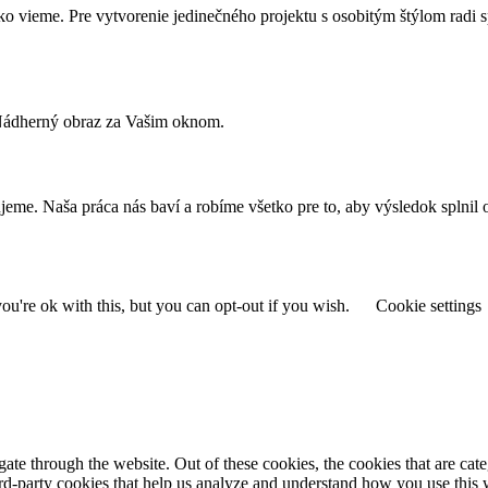
o vieme. Pre vytvorenie jedinečného projektu s osobitým štýlom radi 
. Nádherný obraz za Vašim oknom.
zujeme. Naša práca nás baví a robíme všetko pre to, aby výsledok spl
u're ok with this, but you can opt-out if you wish.
Cookie settings
te through the website. Out of these cookies, the cookies that are cate
hird-party cookies that help us analyze and understand how you use this