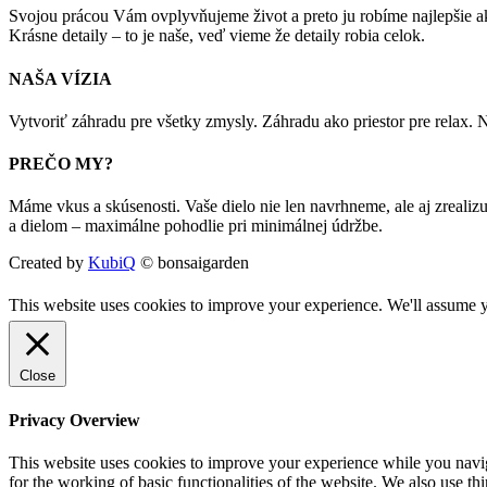
Svojou prácou Vám ovplyvňujeme život a preto ju robíme najlepšie ak
Krásne detaily – to je naše, veď vieme že detaily robia celok.
NAŠA VÍZIA
Vytvoriť záhradu pre všetky zmysly. Záhradu ako priestor pre relax
PREČO MY?
Máme vkus a skúsenosti. Vaše dielo nie len navrhneme, ale aj zreali
a dielom – maximálne pohodlie pri minimálnej údržbe.
Created by
KubiQ
© bonsaigarden
This website uses cookies to improve your experience. We'll assume yo
Close
Privacy Overview
This website uses cookies to improve your experience while you naviga
for the working of basic functionalities of the website. We also use t