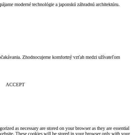
spájame moderné technológie a japonskú záhradnú architektúru.
nil očakávania. Zhodnocujeme komfortný vzťah medzi užívateľom
ACCEPT
gorized as necessary are stored on your browser as they are essential
 website. These cookies will be stored in your browser only with your