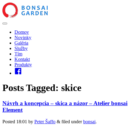
Domov
Novinky
Galéria
Služby
Tím
Kontakt
Produkty
Posts Tagged:
skice
Návrh a koncepcia – skica a názor – Atelier bonsai
Element
Posted
18:01
by
Peter Šaffo
&
filed under
bonsai
.