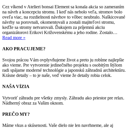
Cez víkend v Atelieri bonsai Element sa konala akcia so zameraním
na návrh a koncepciu stromu. I keď nás nebolo veľa, stromov bolo
oveľa viac, na rozdielnosti návrhov to vôbec neubralo. Naškicované
návrhy sa porovnali, okomentovali a zostali majiteľovi stromu,
keďže sa stromy netvarovali. Ďakujem za príjemnú akciu
organizátorovi Erikovi Križovenskému a jeho rodine. Zostalo…
Read more »
AKO PRACUJEME?
Svojou prácou Vám ovplyvňujeme život a preto ju robíme najlepšie
ako vieme. Pre vytvorenie jedinečného projektu s osobitým štýlom
radi spájame moderné technológie a japonskú záhradnú architektúru.
Krásne detaily – to je naše, veď vieme že detaily robia celok.
NAŠA VÍZIA
Vytvoriť záhradu pre všetky zmysly. Záhradu ako priestor pre relax.
Nádherný obraz za Vašim oknom.
PREČO MY?
Máme vkus a skúsenosti. Vaše dielo nie len navrhneme, ale aj