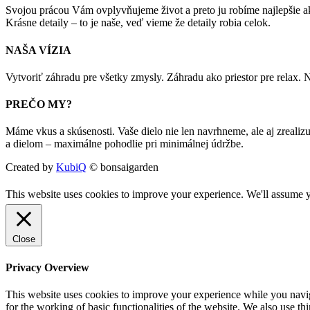
Svojou prácou Vám ovplyvňujeme život a preto ju robíme najlepšie ak
Krásne detaily – to je naše, veď vieme že detaily robia celok.
NAŠA VÍZIA
Vytvoriť záhradu pre všetky zmysly. Záhradu ako priestor pre relax
PREČO MY?
Máme vkus a skúsenosti. Vaše dielo nie len navrhneme, ale aj zreali
a dielom – maximálne pohodlie pri minimálnej údržbe.
Created by
KubiQ
© bonsaigarden
This website uses cookies to improve your experience. We'll assume yo
Close
Privacy Overview
This website uses cookies to improve your experience while you naviga
for the working of basic functionalities of the website. We also use t