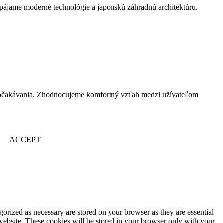
spájame moderné technológie a japonskú záhradnú architektúru.
nil očakávania. Zhodnocujeme komfortný vzťah medzi užívateľom
ACCEPT
gorized as necessary are stored on your browser as they are essential
 website. These cookies will be stored in your browser only with your