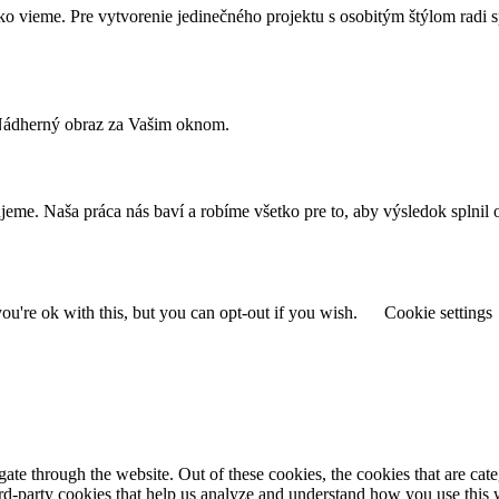
o vieme. Pre vytvorenie jedinečného projektu s osobitým štýlom radi 
. Nádherný obraz za Vašim oknom.
zujeme. Naša práca nás baví a robíme všetko pre to, aby výsledok spl
u're ok with this, but you can opt-out if you wish.
Cookie settings
te through the website. Out of these cookies, the cookies that are cate
hird-party cookies that help us analyze and understand how you use this