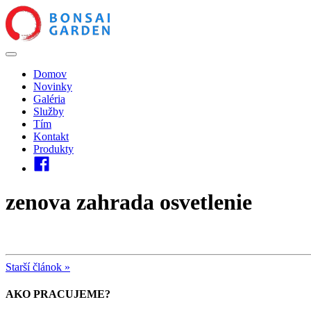
Domov
Novinky
Galéria
Služby
Tím
Kontakt
Produkty
zenova zahrada osvetlenie
Starší článok »
AKO PRACUJEME?