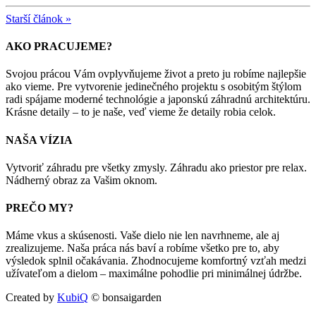
Starší článok »
AKO PRACUJEME?
Svojou prácou Vám ovplyvňujeme život a preto ju robíme najlepšie
ako vieme. Pre vytvorenie jedinečného projektu s osobitým štýlom
radi spájame moderné technológie a japonskú záhradnú architektúru.
Krásne detaily – to je naše, veď vieme že detaily robia celok.
NAŠA VÍZIA
Vytvoriť záhradu pre všetky zmysly. Záhradu ako priestor pre relax.
Nádherný obraz za Vašim oknom.
PREČO MY?
Máme vkus a skúsenosti. Vaše dielo nie len navrhneme, ale aj
zrealizujeme. Naša práca nás baví a robíme všetko pre to, aby
výsledok splnil očakávania. Zhodnocujeme komfortný vzťah medzi
užívateľom a dielom – maximálne pohodlie pri minimálnej údržbe.
Created by
KubiQ
© bonsaigarden