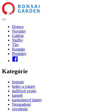
Domov
Novinky
Galéria
Služby
Tím
Kontakt
Produkty
Kategórie
bonsaje
brány a vstupy
dažďové zvody
kameň
kameninové lampy
Nezaradené
osvetlenie