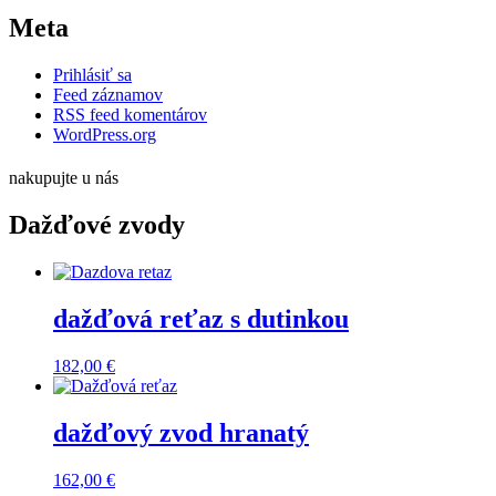
Meta
Prihlásiť sa
Feed záznamov
RSS feed komentárov
WordPress.org
nakupujte u nás
Dažďové zvody
dažďová reťaz s dutinkou
182,00
€
dažďový zvod hranatý
162,00
€