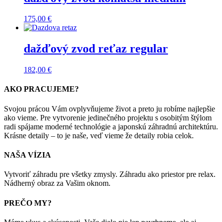
175,00
€
dažďový zvod reťaz regular
182,00
€
AKO PRACUJEME?
Svojou prácou Vám ovplyvňujeme život a preto ju robíme najlepšie
ako vieme. Pre vytvorenie jedinečného projektu s osobitým štýlom
radi spájame moderné technológie a japonskú záhradnú architektúru.
Krásne detaily – to je naše, veď vieme že detaily robia celok.
NAŠA VÍZIA
Vytvoriť záhradu pre všetky zmysly. Záhradu ako priestor pre relax.
Nádherný obraz za Vašim oknom.
PREČO MY?