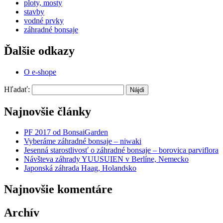
ploty, mosty
stavby
vodné prvky
záhradné bonsaje
Ďalšie odkazy
O e-shope
Hľadať:
Najnovšie články
PF 2017 od BonsaiGarden
Vyberáme záhradné bonsaje – niwaki
Jesenná starostlivosť o záhradné bonsaje – borovica parviflora
Návšteva záhrady YUUSUIEN v Berlíne, Nemecko
Japonská záhrada Haag, Holandsko
Najnovšie komentáre
Archív