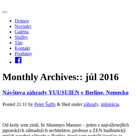
Domov
Novinky
Galéria
Služby
Tím
Kontakt
Produkty
Monthly Archives::
júl 2016
Návšteva záhrady YUUSUIEN v Berlíne, Nemecko
Posted
21:11
by
Peter Šaffo
&
filed under
záhrady
,
inšpirácia
.
Od kedy som zistil, že Shunmyo Masuno – jeden z najváženejších
japonských záhradných architektov, profesor a ZEN budhistický
mních navrhol záhradu v Berlíne, horel som nedočkavosťou ju