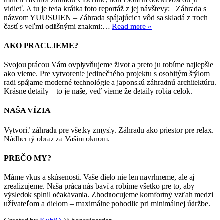
vidieť. A tu je teda krátka foto reportáž z jej návštevy: Záhrada s
názvom YUUSUIEN – Záhrada spájajúcich vôd sa skladá z troch
častí s veľmi odlišnými znakmi:…
Read more »
AKO PRACUJEME?
Svojou prácou Vám ovplyvňujeme život a preto ju robíme najlepšie
ako vieme. Pre vytvorenie jedinečného projektu s osobitým štýlom
radi spájame moderné technológie a japonskú záhradnú architektúru.
Krásne detaily – to je naše, veď vieme že detaily robia celok.
NAŠA VÍZIA
Vytvoriť záhradu pre všetky zmysly. Záhradu ako priestor pre relax.
Nádherný obraz za Vašim oknom.
PREČO MY?
Máme vkus a skúsenosti. Vaše dielo nie len navrhneme, ale aj
zrealizujeme. Naša práca nás baví a robíme všetko pre to, aby
výsledok splnil očakávania. Zhodnocujeme komfortný vzťah medzi
užívateľom a dielom – maximálne pohodlie pri minimálnej údržbe.